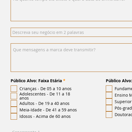
O
Público Alvo: Faixa Etária
*
Público Alvo
b
Crianças - De 05 a 10 anos
r
Fundame
i
Adolescentes - De 11 a 18
Ensino 
g
anos
a
Superior
Adultos - De 19 a 40 anos
t
Pós-gra
ó
Meia-Idade - De 41 a 59 anos
r
Doutora
Idosos - Acima de 60 anos
i
o